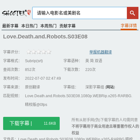
最新字幕
本日热门
本周热门
贡献字幕
Love.Death.and.Robots.S03E08
字幕评分：
举报机器翻译
字幕格式：
Subrip(srt)
字幕语种：
英 简 双语
查阅次数：
852次
下载次数：
220次
发布时间：
2022-07-07 02:47:49
字幕来源：
原创翻译
字幕组：
深影字幕组 (
网站
)
匹配视频：
Love.Death.and.Robots.S03E08.1080p.WEBRip.x265-RARBG.
精校版@0fps
所有从射手网(伪)下载字幕的人均需同意
下载字幕 |
11.6KB
不将字幕用于商业用途且尊重著作权人的
权益
文件名：Love.Death.and.Robots.S03E08.1080p.WEBRip.x265-RARBG.精校