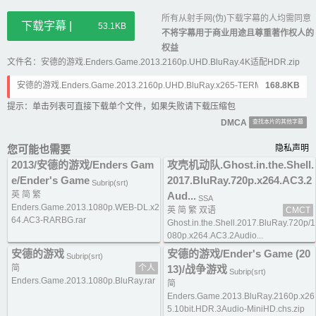
所有从射手网(伪)下载字幕的人均需同意
下载字幕 |
53.1KB
不将字幕用于商业用途且尊重著作权人的
权益
文件名：安德的游戏.Enders.Game.2013.2160p.UHD.BluRay.4K适配HDR.zip
安德的游戏.Enders.Game.2013.2160p.UHD.BluRay.x265-TERMiNAL.ass
168.8KB
提示：单击列表可直接下载单个文件，如果失败请下载压缩包
DMCA
查找本片的其他字幕
您可能也需要
隐私声明
2013/安德的游戏/Enders Gam
攻壳机动队.Ghost.in.the.Shell.
e/Ender's Game
2017.BluRay.720p.x264.AC3.2
Subrip(srt)
英 简 繁
Aud...
SSA
Enders.Game.2013.1080p.WEB-DL.x2
英 简 繁 双语
CMCT
64.AC3-RARBG.rar
Ghost.in.the.Shell.2017.BluRay.720p/1
080p.x264.AC3.2Audio...
安德的游戏
安德的游戏/Ender's Game (20
Subrip(srt)
简
个人
13)/战争游戏
Subrip(srt)
Enders.Game.2013.1080p.BluRay.rar
简
Enders.Game.2013.BluRay.2160p.x26
5.10bit.HDR.3Audio-MiniHD.chs.zip