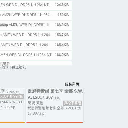
AMZN.WEB-DL.DDP5.1.H.264-NTb.
124.6KB
0p.AMZN.WEB-DL.DDP5.1.H.264-
159KB
.1080p.AMZN.WEB-DL.DDP5.1.H.
168.9KB
0p.AMZN.WEB-DL.DDP5.1.H.264-
153.7KB
0p.AMZN.WEB-DL.DDP5.1.H.264-
165.4KB
p.AMZN.WEB-DL.DDP5.1.H.264-NT
166.9KB
示更多
ZN.WEB-DL.DDP5.1.H.264-NTb.a
154.2KB
失败请下载压缩包
80p.AMZN.WEB-DL.DDP5.1.H.264-
153.7KB
隐私声明
.AMZN.WEB-DL.DDP5.1.H.264-NT
185.1KB
六季
反恐特警组 第七季 全部 S.W.
Subrip(srt)
MZN.WEB-DL.DDP5.1.H.264-NTb.
161KB
人人影视YYeTs
A.T.2017.S07
SSA
0p.AMZN.WEB-D
英 简 双语
擦枪字幕组
.AMZN.WEB-DL.DDP5.1.H.264-NT
143.2KB
b.S06.zip
反恐特警组 第七季 全部 S.W.A.T.20
17.S07.zip
.AMZN.WEB-DL.DDP5.1.H.264-N
156.6KB
MZN.WEB-DL.DDP5.1.H.264-NTb.
148.5KB