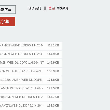
登录
加入我们
切换线路
贡献字幕
0p.AMZN.WEB-DL.DDP5.1.H.264-
118.1KB
0p.AMZN.WEB-DL.DDP5.1.H.264-
144.9KB
.AMZN.WEB-DL.DDP5.1.H.264-NT
145.9KB
.AMZN.WEB-DL.DDP5.1.H.264-NT
158.9KB
ense.1080p.AMZN.WEB-DL.DDP5.
171.8KB
80p.AMZN.WEB-DL.DDP5.1.H.264-
173.5KB
1080p.AMZN.WEB-DL.DDP5.1.H.2
147.7KB
0p.AMZN.WEB-DL.DDP5.1.H.264-
153.3KB