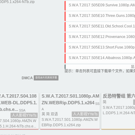
DP5.1.x264-NTb.zip
NTb.ass
S.W.A.T.2017.S05E09.Survive.1080p.
ass
S.W.A.T.2017.S05E10.Three.Guns.108
NTb.ass
S.W.A.T.2017.S05E11.Old.School.Cool
264-NTb.ass
S.W.A.T.2017.S05E12.Provenance.108
NTb.ass
S.W.A.T.2017.S05E13.Short.Fuse.108
NTb.ass
S.W.A.T.2017.S05E14.Albatross.1080
b.ass
显
S.W.A.T.2017.S05E15.Donor.1080p.AM
提示：单击列表可直接下载单个文件，如果
ss
DMCA
查找本片的其他字幕
S.W.A.T.2017.S05E16.The.Fugitive.10
NTb.ass
S.W.A.T.2017.S05E17.Cry.Foul.1080p
A.T.2017.S04.108
S.W.A.T.2017.S01.1080p.AM
反恐特警组 第
b.ass
S.W.A.T.2017.S05E18.Family.1080p.A
.WEB-DL.DDP5.1.
ZN.WEBRip.DDP5.1.x264
简
SS
S.W.A.T.2017.108
ass
.chs.e...
A
SSA
S.W.A.T.2017.S05E19.Incoming.1080p
L.DDP5.1.H.264-NT
英 简 双语
人人影视YYeTs
人人影视YYeTs
b.ass
S.W.A.T.2017.S01.1080p.AMZN.W
17.S04.1080p.AMZN.W
S.W.A.T.2017.S05E20.Quandary.1080p
EBRip.DDP5.1.x264.zip
1.H.264-NTb.chs.e...
Tb.ass
S.W.A.T.2017.S05E21.Zodiac.1080p.A