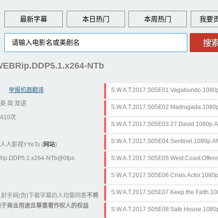
最新字幕
本日热门
本周热门
WEBRip.DDP5.1.x264-NTb
举报机器翻译
S.W.A.T.2017.S05E01.Vagabundo.108
英 简 双语
NTb.ass
S.W.A.T.2017.S05E02.Madrugada.108
410次
NTb.ass
S.W.A.T.2017.S05E03.27.David.1080p
b.ass
S.W.A.T.2017.S05E04.Sentinel.1080p
人人影视YYeTs (
网站
)
b.ass
Rip.DDP5.1.x264-NTb@0fps
S.W.A.T.2017.S05E05.West.Coast.Off
1.H.264-NTb.ass
S.W.A.T.2017.S05E06.Crisis.Actor.10
NTb.ass
S.W.A.T.2017.S05E07.Keep.the.Faith.
射手网(伪)下载字幕的人均需同意
不将
用于商业用途且尊重著作权人的权益
64-NTb.ass
S.W.A.T.2017.S05E08.Safe.House.108