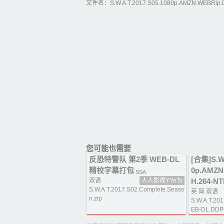
文件名：S.W.A.T.2017.S05.1080p.AMZN.WEBRip.D
您可能也需要
反恐特警队 第2季 WEB-DL
[合集]S.W.
精校字幕打包
0p.AMZN
SSA
双语
人人影视YYeTs
H.264-NTb
S.W.A.T.2017.S02.Complete.Seaso
英 简 双语
n.zip
S.W.A.T.20
EB-DL.DDP5.