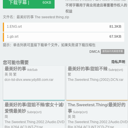
下载字幕 |
60KB
不将字幕用于商业用途且尊重著作权人的
权益
文件名：最美好的事 The sweetest thing.zip
1.ENG.srt
81.3KB
1.gb.srt
67.5KB
提示：单击列表可直接下载单个文件，如果失败请下载压缩包
DMCA
查找本片的其他字幕
您可能也需要
隐私声明
最美好的事
最美好的事/甜姐不辣
VobSub
Subrip(srt)
英 简 繁
繁
dcn-tst-divx.www.ydy88.com.rar
The.Sweetest.Thing.(2002).DCN.rar
最美好的事/甜姐不辣/索女十诫/
The.Sweetest.Thing/最美好的
爱情最美妙
事
Subrip(srt)
Subrip(srt)
简
英 简
The.Sweetest.Thing.2002.2Audio.DVD
The.Sweetest.Thing.2002.2Audio.DVD
Rip.X264.AC3.iNT-ZY.rar
Rip.X264.AC3.iNT.2CD-ZY.rar