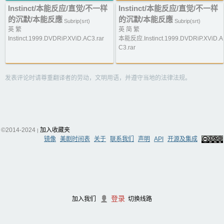
Instinct/本能反应/直觉/不一样
Instinct/本能反应/直觉/不一样
的沉默/本能反應
的沉默/本能反應
Subrip(srt)
Subrip(srt)
英 繁
英 简 繁
Instinct.1999.DVDRiP.XViD.AC3.rar
本能反应.Instinct.1999.DVDRiP.XViD.A
C3.rar
发表评论时请尊重翻译者的劳动，文明用语，并遵守当地的法律法规。
©2014-2024
加入收藏夹
|
镜像
美剧时间表
关于
联系我们
声明
API
开源及集成
登录
加入我们
切换线路