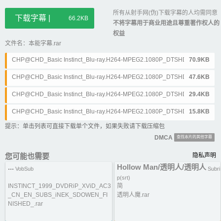
所有从射手网(伪)下载字幕的人均需同意
下载字幕 |
66.2KB
不将字幕用于商业用途且尊重著作权人的
权益
文件名：本能字幕.rar
CHP@CHD_Basic Instinct_Blu-ray.H264-MPEG2.1080P_DTSHD.dual.Au
70.9KB
dio.d01.srt
CHP@CHD_Basic Instinct_Blu-ray.H264-MPEG2.1080P_DTSHD.dual.Au
47.6KB
dio.d02.srt
CHP@CHD_Basic Instinct_Blu-ray.H264-MPEG2.1080P_DTSHD.dual.Au
29.4KB
dio.d03.srt
CHP@CHD_Basic Instinct_Blu-ray.H264-MPEG2.1080P_DTSHD.dual.Au
15.8KB
dio.d04.srt
提示：单击列表可直接下载单个文件，如果失败请下载压缩包
DMCA
查找本片的其他字幕
您可能也需要
隐私声明
...
Hollow Man/透明人/透明人
VobSub
Subri
p(srt)
INSTINCT_1999_DVDRiP_XViD_AC3
简
_CN_EN_SUBS_iNEK_SDOWEN_FI
透明人魔.rar
NISHED_.rar