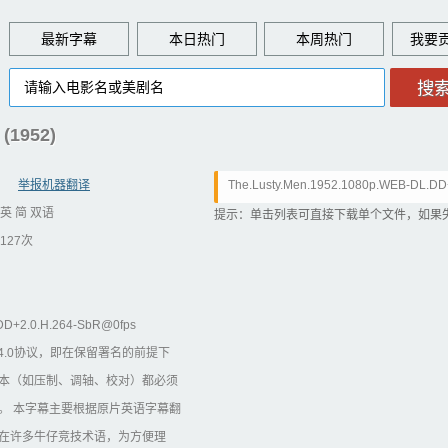
最新字幕
本日热门
本周热门
1952)
举报机器翻译
The.Lusty.Men.1952.1080p.WEB-DL.DD
英 简 双语
提示：单击列表可直接下载单个文件，如果
127次
.DD+2.0.H.264-SbR@0fps
A 4.0协议，即在保留署名的前提下
本（如压制、调轴、校对）都必须
。 本字幕主要根据原片英语字幕翻
在许多牛仔竞技术语，为方便理