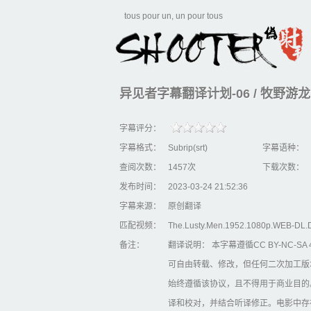
tous pour un, un pour tous
异见者字幕翻译计划-06 / 牧野游龙 (
字幕评分：
字幕格式：
Subrip(srt)
字幕语种：
查阅次数：
1457次
下载次数：
发布时间：
2023-03-24 21:52:36
字幕来源：
原创翻译
匹配视频：
The.Lusty.Men.1952.1080p.WEB-DL
备注：
翻译说明： 本字幕遵循CC BY-NC-S
可自由转载、修改，但任何二次加工版
始终遵循该协议，且不得用于商业目的
译和校对，并结合听译修正。电影中存