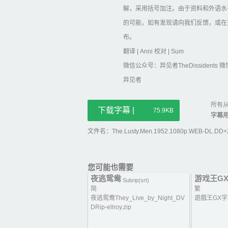
解，采用括号加注。由于资料和外语水
的可能，如有发现请向我们反馈，或在
布。
翻译 | Anni 校对 | Sum
微信公众号：异见者TheDissidents 微博
异见者
所有从
下载字幕 |
75.9KB
字幕
文件名：The.Lusty.Men.1952.1080p.WEB-DL.DD+2.
您可能也需要
夜逃鸳鸯
游戏王G
Subrip(srt)
简
繁
夜逃鸳鸯They_Live_by_Night_DV
遊戲王GX字幕
DRip-ellroy.zip