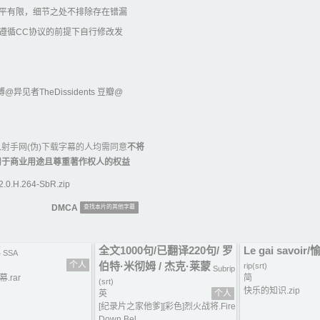
平有限，细节之处不排除存在错漏
遵循CC协议的前提下自行修改发
@异见者TheDissidents 豆瓣@
射手网(伪)下载字幕的人均需同意
不将
用于商业用途且尊重著作权人的权益
0.H.264-SbR.zip
DMCA
查找本片的其他字幕
X
全文1000句/已翻译220句/ 罗
Le gai savoi
SSA
个人
伯特·米彻姆 / 杰克·莱蒙
rip(srt)
Subrip
.rar
简
(srt)
快乐的知识.zip
英
个人
[纪录片之家他爹][彩色]烈火战将.Fire
Down Bel...