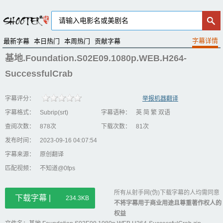
最新字幕
本日热门
本周热门
贡献字幕
基地.Foundation.S02E09.1080p.WEB.H264-
SuccessfulCrab
字幕评分：
举报机器翻译
字幕格式：
Subrip(srt)
字幕语种：
英 简 繁 双语
查阅次数：
878次
下载次数：
81次
发布时间：
2023-09-16 04:07:54
字幕来源：
原创翻译
匹配视频：
不知道@0fps
所有从射手网(伪)下载字幕的人均需同意
下载字幕 |
234.3KB
不将字幕用于商业用途且尊重著作权人的
权益