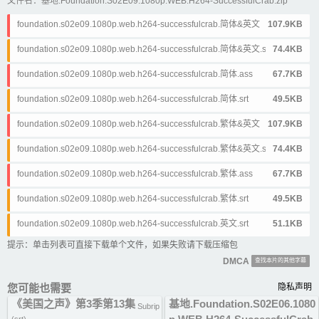
文件名：基地.Foundation.S02E09.1080p.WEB.H264-SuccessfulCrab.zip
foundation.s02e09.1080p.web.h264-successfulcrab.简体&英文.ass
107.9KB
foundation.s02e09.1080p.web.h264-successfulcrab.简体&英文.srt
74.4KB
foundation.s02e09.1080p.web.h264-successfulcrab.简体.ass
67.7KB
foundation.s02e09.1080p.web.h264-successfulcrab.简体.srt
49.5KB
foundation.s02e09.1080p.web.h264-successfulcrab.繁体&英文.ass
107.9KB
foundation.s02e09.1080p.web.h264-successfulcrab.繁体&英文.srt
74.4KB
foundation.s02e09.1080p.web.h264-successfulcrab.繁体.ass
67.7KB
foundation.s02e09.1080p.web.h264-successfulcrab.繁体.srt
49.5KB
foundation.s02e09.1080p.web.h264-successfulcrab.英文.srt
51.1KB
提示：单击列表可直接下载单个文件，如果失败请下载压缩包
DMCA
查找本片的其他字幕
您可能也需要
隐私声明
《美国之声》第3季第13集
基地.Foundation.S02E06.1080
Subrip