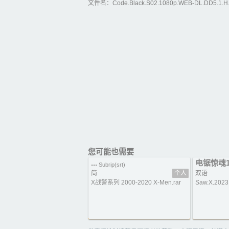
文件名：Code.Black.S02.1080p.WEB-DL.DD5.1.H.2
您可能也需要
...
电锯惊魂1
Subrip(srt)
简
个人
双语
X战警系列 2000-2020 X-Men.rar
Saw.X.2023.