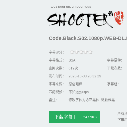
tous pour un, un pour tous
Code.Black.S02.1080p.WEB-DL
字幕评分：
字幕格式：
SSA
字幕语种：
查阅次数：
619次
下载次数：
发布时间：
2023-10-08 20:32:29
字幕来源：
原创翻译
字幕组：
匹配视频：
不知道@0fps
备注：
修改字体为方正黑体+微软雅黑
所有从
下载字幕 |
547.9KB
字幕