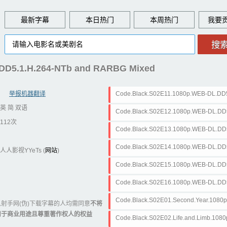
最新字幕
本日热门
本周热门
.DD5.1.H.264-NTb and RARBG Mixed
举报机器翻译
Code.Black.S02E11.1080p.WEB-DL.DD
英 简 双语
Code.Black.S02E12.1080p.WEB-DL.DD
112次
Code.Black.S02E13.1080p.WEB-DL.DD
Code.Black.S02E14.1080p.WEB-DL.DD
人人影视YYeTs (
网站
)
Code.Black.S02E15.1080p.WEB-DL.DD
Code.Black.S02E16.1080p.WEB-DL.DD
Code.Black.S02E01.Second.Year.1080
射手网(伪)下载字幕的人均需同意
不将
用于商业用途且尊重著作权人的权益
ss
Code.Black.S02E02.Life.and.Limb.108