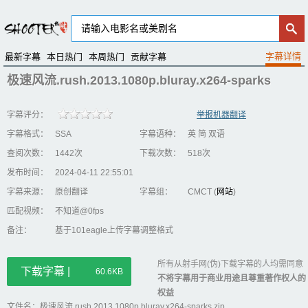
最新字幕
本日热门
本周热门
贡献字幕
极速风流.rush.2013.1080p.bluray.x264-sparks
字幕评分：
举报机器翻译
字幕格式：
SSA
字幕语种：
英 简 双语
查阅次数：
1442次
下载次数：
518次
发布时间：
2024-04-11 22:55:01
字幕来源：
原创翻译
字幕组：
CMCT (
网站
)
匹配视频：
不知道@0fps
备注：
基于101eagle上传字幕调整格式
所有从射手网(伪)下载字幕的人均需同意
下载字幕 |
60.6KB
不将字幕用于商业用途且尊重著作权人的
权益
文件名：极速风流.rush.2013.1080p.bluray.x264-sparks.zip