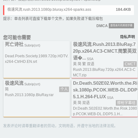
极速风流.rush.2013.1080p.bluray.x264-sparks.ass
184.4KB
提示：单击列表可直接下载单个文件，如果失败请下载压缩包
DMCA
查找本片的其他字幕
您可能也需要
隐私声明
死亡诗社
极速风流.Rush.2013.BluRay.7
Subrip(srt)
20p.x264.AC3-CMCT.简繁英双
Dead.Poets.Society.1989.720p.HDTV.
语�...
SSA
x264-CtrlHD.EN.srt
英 简 繁 双语
CMCT
Rush.2013.BluRay.720p.x264.AC3-C
MCT.zip
极速风流
Dr.Death.S02E02.Worth.the.Ri
Subrip(srt)
简
个人
sk.1080p.PCOK.WEB-DL.DDP
Rush.2013.1080p.BluRay.rar
5.1.H.264-FLUX
SSA
英 简 双语
擦枪字幕组
Dr.Death.S02E02.Worth.the.Risk.1080
p.PCOK.WEB-DL.DDP5.1.H...
发表评论时请尊重翻译者的劳动，文明用语，并遵守当地的法律法规。