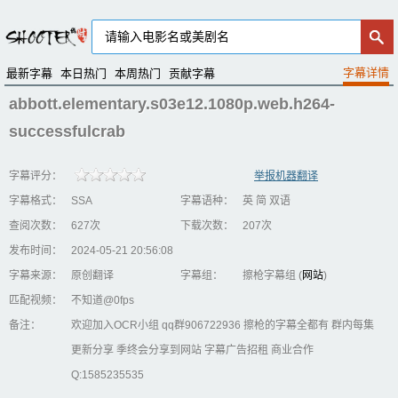
最新字幕
本日热门
本周热门
贡献字幕
abbott.elementary.s03e12.1080p.web.h264-
successfulcrab
字幕评分：
举报机器翻译
字幕格式：
SSA
字幕语种：
英 简 双语
查阅次数：
627次
下载次数：
207次
发布时间：
2024-05-21 20:56:08
字幕来源：
原创翻译
字幕组：
擦枪字幕组 (
网站
)
匹配视频：
不知道@0fps
备注：
欢迎加入OCR小组 qq群906722936 擦枪的字幕全都有 群内每集
更新分享 季终会分享到网站 字幕广告招租 商业合作
Q:1585235535