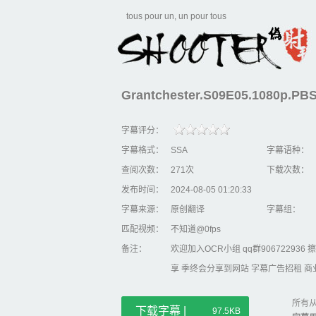
tous pour un, un pour tous
Grantchester.S09E05.1080p.PBS
字幕评分：
字幕格式：
SSA
字幕语种：
查阅次数：
271次
下载次数：
发布时间：
2024-08-05 01:20:33
字幕来源：
原创翻译
字幕组：
匹配视频：
不知道@0fps
备注：
欢迎加入OCR小组 qq群90672293
享 季终会分享到网站 字幕广告招租 商业合
所有从
下载字幕 |
97.5KB