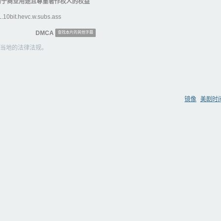
用于商业用途且尊重著作权人的权益
0bit.hevc.w.subs.ass
DMCA
查找本片的其他字幕
当地的法律法规。
镜像
美剧时