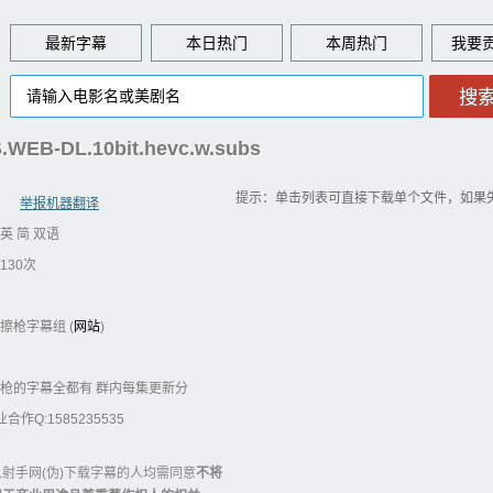
最新字幕
本日热门
本周热门
.WEB-DL.10bit.hevc.w.subs
提示：单击列表可直接下载单个文件，如果
举报机器翻译
英 简 双语
130次
擦枪字幕组 (
网站
)
6 擦枪的字幕全都有 群内每集更新分
作Q:1585235535
射手网(伪)下载字幕的人均需同意
不将