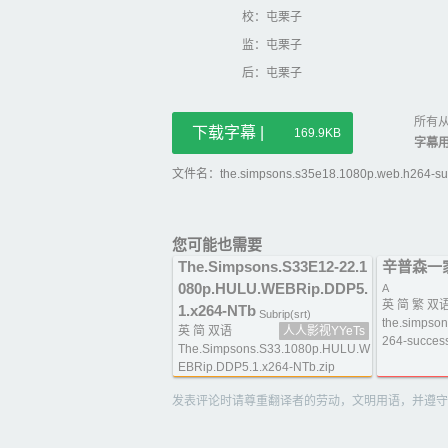
校：屯栗子
监：屯栗子
后：屯栗子
所有从
下载字幕 |
169.9KB
字幕
文件名：the.simpsons.s35e18.1080p.web.h264-succ
您可能也需要
The.Simpsons.S33E12-22.1
辛普森一家
080p.HULU.WEBRip.DDP5.
A
英 简 繁 双
1.x264-NTb
Subrip(srt)
the.simpso
英 简 双语
人人影视YYeTs
264-success
The.Simpsons.S33.1080p.HULU.W
EBRip.DDP5.1.x264-NTb.zip
发表评论时请尊重翻译者的劳动，文明用语，并遵守