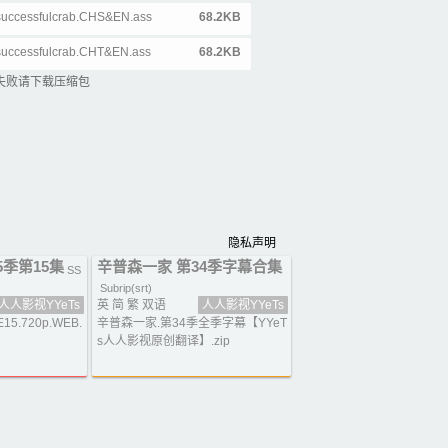
successfulcrab.CHS&EN.ass
68.2KB
successfulcrab.CHT&EN.ass
68.2KB
失败请下载压缩包
隐私声明
5季第15集
辛普森一家 第34季字幕合集
SS
Subrip(srt)
人人影视YYeTs
英 简 繁 双语
人人影视YYeTs
E15.720p.WEB.
辛普森一家.第34季全季字幕【YYeT
s人人影视原创翻译】.zip