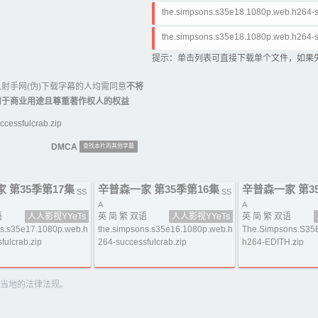
the.simpsons.s35e18.1080p.web.h264-
the.simpsons.s35e18.1080p.web.h264-
提示：单击列表可直接下载单个文件，如果
射手网(伪)下载字幕的人均需同意
不将
用于商业用途且尊重著作权人的权益
essfulcrab.zip
DMCA
查找本片的其他字幕
 第35季第17集
辛普森一家 第35季第16集
辛普森一家 第3
SS
SS
A
A
语
人人影视YYeTs
英 简 繁 双语
人人影视YYeTs
英 简 繁 双语
ns.s35e17.1080p.web.h
the.simpsons.s35e16.1080p.web.h
The.Simpsons.S35
fulcrab.zip
264-successfulcrab.zip
h264-EDITH.zip
当地的法律法规。