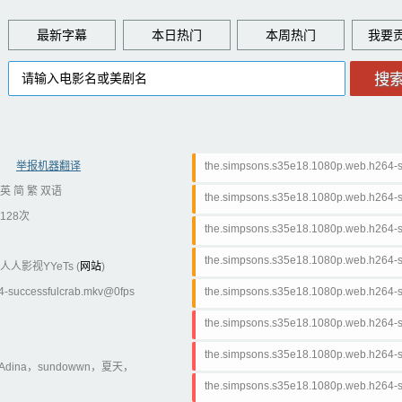
最新字幕
本日热门
本周热门
举报机器翻译
the.simpsons.s35e18.1080p.web.h264-su
英 简 繁 双语
the.simpsons.s35e18.1080p.web.h264-s
128次
the.simpsons.s35e18.1080p.web.h264-su
the.simpsons.s35e18.1080p.web.h264-s
人人影视YYeTs (
网站
)
4-successfulcrab.mkv@0fps
the.simpsons.s35e18.1080p.web.h264-s
the.simpsons.s35e18.1080p.web.h264-s
the.simpsons.s35e18.1080p.web.h264-s
na，sundowwn，夏天，
the.simpsons.s35e18.1080p.web.h264-s