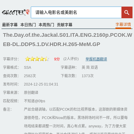
最新字幕
本日热门
本周热门
贡献字幕
The.Day.of.the.Jackal.S01.ITA.ENG.2160p.PCOK.W
EB-DL.DDP5.1.DV.HDR.H.265-MeM.GP
(2人评价)
字幕评分：
9分
举报机器翻译
字幕格式：
SSA
字幕语种：
英 简 双语
查阅次数：
2582次
下载次数：
1373次
发布时间：
2024-12-25 01:04:31
字幕来源：
原创翻译
匹配视频：
不知道@0fps
备注：
严丝合缝调轴，以匹配PCOK的杜比视界版本，这部剧的新媒体资
源很奇怪，PCOK和Now的版本，黑场转场时间不一样，所以要每
场戏结束都调整一次时间，真心有点累。anyway，为了方便大家