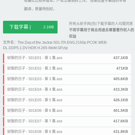
收藏杜比视界版本，严丝合缝调好上传。 感谢远鉴字幕组的辛苦
翻译，质量特别好。
所有从射手网(伪)下载字幕的人均需同意
下载字幕 |
2.1MB
不将字幕用于商业用途且尊重著作权人的
权益
文件名：The.Day.of.the.Jackal.S01.ITA.ENG.2160p.PCOK.WEB-
DL.DDP5.1.DV.HDR.H.265-MeM.GP.zip
豺狼的日子 - S01E01 - 第 1 集.ass
437.1KB
豺狼的日子 - S01E02 - 第 2 集.ass
471KB
豺狼的日子 - S01E03 - 第 3 集.ass
405.6KB
豺狼的日子 - S01E04 - 第 4 集.ass
433.3KB
豺狼的日子 - S01E05 - 第 5 集.ass
426.1KB
豺狼的日子 - S01E06 - 第 6 集.ass
401.5KB
豺狼的日子 - S01E07 - 第 7 集.ass
417.6KB
豺狼的日子 - S01E08 - 第 8 集.ass
431.9KB