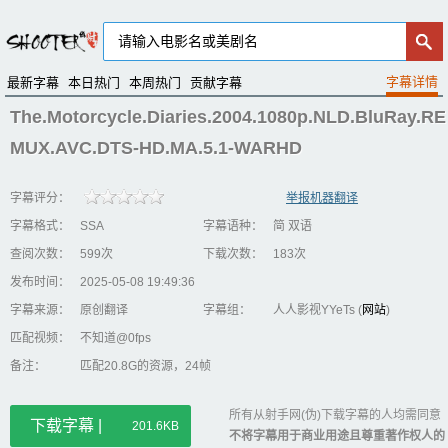
最新字幕
本日热门
本周热门
贡献字幕
The.Motorcycle.Diaries.2004.1080p.NLD.BluRay.RE
MUX.AVC.DTS-HD.MA.5.1-WARHD
字幕评分：
举报机器翻译
字幕格式：
SSA
字幕语种：
简 双语
查阅次数：
599次
下载次数：
183次
发布时间：
2025-05-08 19:49:36
字幕来源：
原创翻译
字幕组：
人人影视YYeTs (
网站
)
匹配视频：
不知道@0fps
备注：
匹配20.8G的资源，24帧
所有从射手网(伪)下载字幕的人均需同意
下载字幕 |
201.6KB
不将字幕用于商业用途且尊重著作权人的