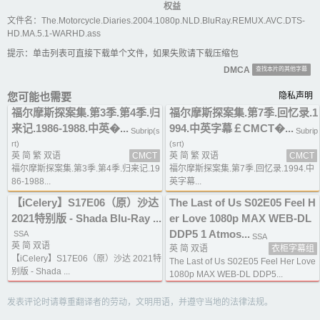
权益
文件名：The.Motorcycle.Diaries.2004.1080p.NLD.BluRay.REMUX.AVC.DTS-
HD.MA.5.1-WARHD.ass
提示：单击列表可直接下载单个文件，如果失败请下载压缩包
DMCA
查找本片的其他字幕
您可能也需要
隐私声明
福尔摩斯探案集.第3季.第4季.归
福尔摩斯探案集.第7季.回忆录.1
来记.1986-1988.中英�...
994.中英字幕￡CMCT�...
Subrip(s
Subrip
rt)
(srt)
英 简 繁 双语
CMCT
英 简 繁 双语
CMCT
福尔摩斯探案集.第3季.第4季.归来记.19
福尔摩斯探案集.第7季.回忆录.1994.中
86-1988...
英字幕...
【iCelery】S17E06（原）沙达
The Last of Us S02E05 Feel H
2021特别版 - Shada Blu-Ray ...
er Love 1080p MAX WEB-DL
DDP5 1 Atmos...
SSA
SSA
英 简 双语
英 简 双语
衣柜字幕组
【iCelery】S17E06（原）沙达 2021特
The Last of Us S02E05 Feel Her Love
别版 - Shada ...
1080p MAX WEB-DL DDP5...
发表评论时请尊重翻译者的劳动，文明用语，并遵守当地的法律法规。