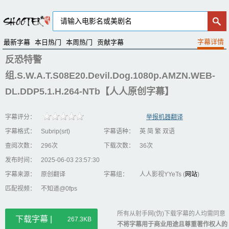
最新字幕
本日热门
本周热门
贡献字幕
反恐特警
组.S.W.A.T.S08E20.Devil.Dog.1080p.AMZN.WEB-
DL.DDP5.1.H.264-NTb【人人原创字幕】
字幕评分：
举报机器翻译
字幕格式：
Subrip(srt)
字幕语种：
英 简 繁 双语
查阅次数：
296次
下载次数：
36次
发布时间：
2025-06-03 23:57:30
字幕来源：
原创翻译
字幕组：
人人影视YYeTs (
网站
)
匹配视频：
不知道@0fps
所有从射手网(伪)下载字幕的人均需同意
下载字幕 |
267.3KB
不将字幕用于商业用途且尊重著作权人的