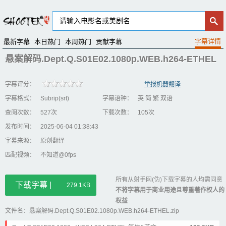
最新字幕
本日热门
本周热门
贡献字幕
悬案解码.Dept.Q.S01E02.1080p.WEB.h264-ETHEL
字幕评分：
举报机器翻译
字幕格式：
Subrip(srt)
字幕语种：
英 简 繁 双语
查阅次数：
527次
下载次数：
105次
发布时间：
2025-06-04 01:38:43
字幕来源：
原创翻译
匹配视频：
不知道@0fps
所有从射手网(伪)下载字幕的人均需同意
下载字幕 |
279.1KB
不将字幕用于商业用途且尊重著作权人的
权益
文件名：悬案解码.Dept.Q.S01E02.1080p.WEB.h264-ETHEL.zip