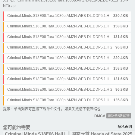
文件名：Criminal.Minds.S18E08.Tara.1080p.AMZN.WEB-DL.DDP5.1.H.264-
NTb.zip
Criminal.Minds.S18E08.Tara.1080p.AMZN.WEB-DL.DDP5.1.H.264-NTb.
220.4KB
简体&英文.ass
Criminal.Minds.S18E08.Tara.1080p.AMZN.WEB-DL.DDP5.1.H.264-NTb.
158.8KB
简体&英文.srt
Criminal.Minds.S18E08.Tara.1080p.AMZN.WEB-DL.DDP5.1.H.264-NTb.
131.6KB
简体.ass
Criminal.Minds.S18E08.Tara.1080p.AMZN.WEB-DL.DDP5.1.H.264-NTb.
96.8KB
简体.srt
Criminal.Minds.S18E08.Tara.1080p.AMZN.WEB-DL.DDP5.1.H.264-NTb.
220.4KB
繁体&英文.ass
Criminal.Minds.S18E08.Tara.1080p.AMZN.WEB-DL.DDP5.1.H.264-NTb.
158.8KB
繁体&英文.srt
Criminal.Minds.S18E08.Tara.1080p.AMZN.WEB-DL.DDP5.1.H.264-NTb.
131.6KB
繁体.ass
Criminal.Minds.S18E08.Tara.1080p.AMZN.WEB-DL.DDP5.1.H.264-NTb.
96.8KB
繁体.srt
Criminal.Minds.S18E08.Tara.1080p.AMZN.WEB-DL.DDP5.1.H.264-NTb.
135.8KB
英文.srt
提示：单击列表可直接下载单个文件，如果失败请下载压缩包
DMCA
查找本片的其他字幕
您可能也需要
隐私声明
Criminal.Minds.S18E06.Hell.i
国家元首.Heads.of.State.2025.