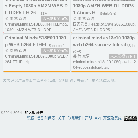
s.Empty.1080p.AMZN.WEB-D
1080p.AMZN.WEB-DL.DDP5.
L.DDP5.1.H.26...
1.Atmos.H...
SSA
Subrip(srt)
英 简 繁 双语
人人影视YYeTs
英 简 繁 双语
Criminal.Minds.S18E06.Hell.is.Empty.
国家元首.Heads.of.State.2025.1080p.
1080p.AMZN.WEB-DL.DDP...
AMZN.WEB-DL.DDP5.1...
Criminal.Minds.S18E09.1080
criminal.minds.s18e10.1080p.
p.WEB.h264-ETHEL
web.h264-successfulcrab
Subrip(srt)
Subri
英 简 繁 双语
人人影视YYeTs
p(srt)
Criminal.Minds.S18E09.1080p.WEB.h
英 简 双语
人人影视YYeTs
264-ETHEL.zip
criminal.minds.s18e10.1080p.web.h2
64-successfulcrab.zip
发表评论时请尊重翻译者的劳动，文明用语，并遵守当地的法律法规。
©2014-2024
加入收藏夹
|
镜像
美剧时间表
关于
联系我们
声明
API
开源及集成