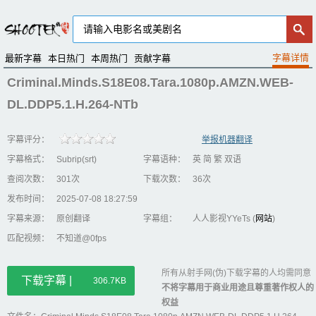
最新字幕
本日热门
本周热门
贡献字幕
Criminal.Minds.S18E08.Tara.1080p.AMZN.WEB-
DL.DDP5.1.H.264-NTb
字幕评分：
举报机器翻译
字幕格式：
Subrip(srt)
字幕语种：
英 简 繁 双语
查阅次数：
301次
下载次数：
36次
发布时间：
2025-07-08 18:27:59
字幕来源：
原创翻译
字幕组：
人人影视YYeTs (
网站
)
匹配视频：
不知道@0fps
所有从射手网(伪)下载字幕的人均需同意
下载字幕 |
306.7KB
不将字幕用于商业用途且尊重著作权人的
权益