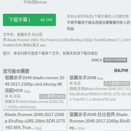
字体适配Infuse
所有从射手网(伪)下载字幕的人均需同意
下载字幕 |
86.1KB
不将字幕用于商业用途且尊重著作权人的
权益
文件名：银翼杀手.杜比视
界.Blade.Runner.1982.The.Final.Cut.UHD.BluRay.2160p.TrueHD.Atmos.7.1.
FraMeSToR.简体&英文.ass
提示：单击列表可直接下载单个文件，如果失败请下载压缩包
DMCA
查找本片的其他字幕
您可能也需要
隐私声明
银翼杀手2049.blade.runner.20
银翼杀手2049
SSA
49.2017.2160p.uhd.bluray.4K
简 双语
人人影视YYeTs
[国配双语]Blade.Runner.2049.2017.21
适配HDR
SSA
60p.BluRay.REMUX.HEVC.DTS-HD.M
英 简 双语
人人影视YYeTs
A.TrueHD.7.1.Atmos-FGT.ass
银翼杀手2049.blade.runner.2049.201
7.2160p.uhd.bluray....
Blade.Runner.2049.2017.2160
银翼杀手2049.杜比视界.Blade.
p.BluRay.x265.10bit.SDR.DTS
Runner.2049.2017.2160p.BluR
-HD.MA.True...
ay...
SSA
SSA