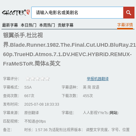
最新字幕
本日热门
本周热门
贡献字幕
银翼杀手.杜比视
界.Blade.Runner.1982.The.Final.Cut.UHD.BluRay.21
60p.TrueHD.Atmos.7.1.DV.HEVC.HYBRiD.REMUX-
FraMeSToR.简体&英文
字幕评分：
举报机器翻译
字幕格式：
SSA
字幕语种：
英 简 双语
查阅次数：
667次
下载次数：
455次
发布时间：
2025-07-08 18:33:33
字幕来源：
原创翻译
字幕组：
人人影视YYeTs (
网站
)
匹配视频：
不知道@0fps
备注：
时长：1:57:36 为适配杜比视界版本： 调整文字亮度、字号、位置