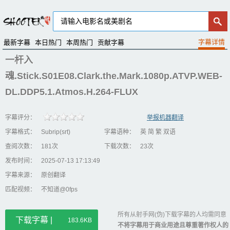
最新字幕
本日热门
本周热门
贡献字幕
一杆入
魂.Stick.S01E08.Clark.the.Mark.1080p.ATVP.WEB-
DL.DDP5.1.Atmos.H.264-FLUX
字幕评分：
举报机器翻译
字幕格式：
Subrip(srt)
字幕语种：
英 简 繁 双语
查阅次数：
181次
下载次数：
23次
发布时间：
2025-07-13 17:13:49
字幕来源：
原创翻译
匹配视频：
不知道@0fps
所有从射手网(伪)下载字幕的人均需同意
下载字幕 |
183.6KB
不将字幕用于商业用途且尊重著作权人的