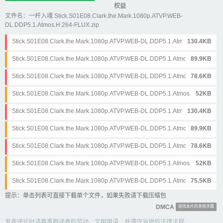
权益
文件名：一杆入魂.Stick.S01E08.Clark.the.Mark.1080p.ATVP.WEB-
DL.DDP5.1.Atmos.H.264-FLUX.zip
Stick.S01E08.Clark.the.Mark.1080p.ATVP.WEB-DL.DDP5.1.Atmos.H.264-
130.4KB
FLUX.简体&英文.ass
Stick.S01E08.Clark.the.Mark.1080p.ATVP.WEB-DL.DDP5.1.Atmos.H.264-
89.9KB
FLUX.简体&英文.srt
Stick.S01E08.Clark.the.Mark.1080p.ATVP.WEB-DL.DDP5.1.Atmos.H.264-
78.6KB
FLUX.简体.ass
Stick.S01E08.Clark.the.Mark.1080p.ATVP.WEB-DL.DDP5.1.Atmos.H.264-
52KB
FLUX.简体.srt
Stick.S01E08.Clark.the.Mark.1080p.ATVP.WEB-DL.DDP5.1.Atmos.H.264-
130.4KB
FLUX.繁体&英文.ass
Stick.S01E08.Clark.the.Mark.1080p.ATVP.WEB-DL.DDP5.1.Atmos.H.264-
89.9KB
FLUX.繁体&英文.srt
Stick.S01E08.Clark.the.Mark.1080p.ATVP.WEB-DL.DDP5.1.Atmos.H.264-
78.6KB
FLUX.繁体.ass
Stick.S01E08.Clark.the.Mark.1080p.ATVP.WEB-DL.DDP5.1.Atmos.H.264-
52KB
FLUX.繁体.srt
Stick.S01E08.Clark.the.Mark.1080p.ATVP.WEB-DL.DDP5.1.Atmos.H.264-
75.5KB
FLUX.英文.srt
提示：单击列表可直接下载单个文件，如果失败请下载压缩包
DMCA
查找本片的其他字幕
发表评论时请尊重翻译者的劳动，文明用语，并遵守当地的法律法规。