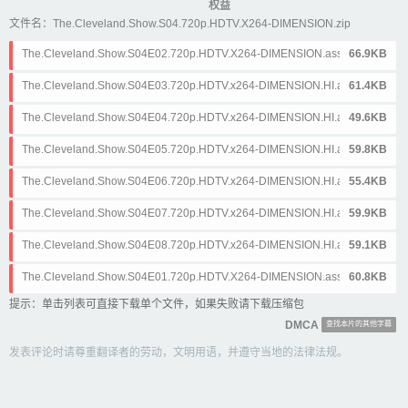
权益
文件名：The.Cleveland.Show.S04.720p.HDTV.X264-DIMENSION.zip
The.Cleveland.Show.S04E02.720p.HDTV.X264-DIMENSION.ass
66.9KB
The.Cleveland.Show.S04E03.720p.HDTV.x264-DIMENSION.HI.ass
61.4KB
The.Cleveland.Show.S04E04.720p.HDTV.x264-DIMENSION.HI.ass
49.6KB
The.Cleveland.Show.S04E05.720p.HDTV.x264-DIMENSION.HI.ass
59.8KB
The.Cleveland.Show.S04E06.720p.HDTV.x264-DIMENSION.HI.ass
55.4KB
The.Cleveland.Show.S04E07.720p.HDTV.x264-DIMENSION.HI.ass
59.9KB
The.Cleveland.Show.S04E08.720p.HDTV.x264-DIMENSION.HI.ass
59.1KB
The.Cleveland.Show.S04E01.720p.HDTV.X264-DIMENSION.ass
60.8KB
提示：单击列表可直接下载单个文件，如果失败请下载压缩包
DMCA
查找本片的其他字幕
发表评论时请尊重翻译者的劳动，文明用语，并遵守当地的法律法规。