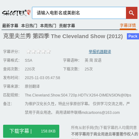
最新字幕
本日热门
本周热门
贡献字幕
克里夫兰秀 第四季 The Cleveland Show (2012)
Pack
字幕评分：
举报机器翻译
字幕格式：
SSA
字幕语种：
英 简 双语
查阅次数：
220次
下载次数：
25次
发布时间：
2025-11-03 05:47:58
字幕来源：
原创翻译
匹配视频：
The.Cleveland.Show.S04.720p.HDTV.X264-DIMENSION@0fps
备注：
为维护汉化长久性，特此分享原创字幕。 仅供学习交流之用，严
禁用于商业用途。 商用请邮件联络mdcartoons@163.com
所有从射手网(伪)下载字幕的人均需同意
下载字幕 |
158.8KB
不将字幕用于商业用途且尊重著作权人的