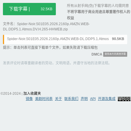
所有从射手网(伪)下载字幕的人均需同意
下载字幕 |
32.5KB
不将字幕用于商业用途且尊重著作权人的
权益
文件名：Spider-Noir.S01E05.2026.2160p.AMZN.WEB-
DL.DDP5.1.Atmos.DV.H.265-HHWEB.zip
Spider-Noir.S01E05.2026.2160p.AMZN.WEB-DL.DDP5.1.Atmos.DV.H.26
90.5KB
5-HHWEB.chs&eng.srt
提示：单击列表可直接下载单个文件，如果失败请下载压缩包
DMCA
查找本片的其他字幕
发表评论时请尊重翻译者的劳动，文明用语，并遵守当地的法律法规。
©2014-2024
加入收藏夹
|
镜像
美剧时间表
关于
联系我们
声明
API
开源及集成