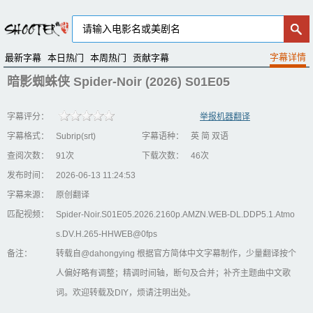
最新字幕
本日热门
本周热门
贡献字幕
暗影蜘蛛侠 Spider-Noir (2026) S01E05
字幕评分：
举报机器翻译
字幕格式：
Subrip(srt)
字幕语种：
英 简 双语
查阅次数：
91次
下载次数：
46次
发布时间：
2026-06-13 11:24:53
字幕来源：
原创翻译
匹配视频：
Spider-Noir.S01E05.2026.2160p.AMZN.WEB-DL.DDP5.1.Atmo
s.DV.H.265-HHWEB@0fps
备注：
转载自@dahongying 根据官方简体中文字幕制作，少量翻译按个
人偏好略有调整；精调时间轴，断句及合并；补齐主题曲中文歌
词。欢迎转载及DIY，烦请注明出处。