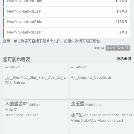
NewMov-aatr-cd1.idx
101KB
NewMov-aatr-cd1.rar
1.8MB
NewMov-aatr-cd2.idx
113KB
NewMov-aatr-cd2.rar
2MB
提示：单击列表可直接下载单个文件，如果失败请下载压缩包
DMCA
查找本片的其他字幕
您可能也需要
隐私声明
...
...
VobSub
VobSub
_1__NewMov_Star_Trek_DS9_S1_E
An_Amazing_Couple.rar
P01_Sub.rar
人脑漫游02
金玉盟
VobSub
Subrip(srt)
英 简 繁
Brain.Story.EP02.rar
[金玉盟] An affair to remember 1957 D
VDrip XviD AC3-Alaundo.chs.srt