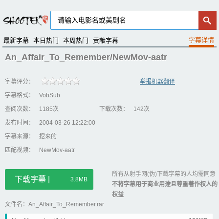
最新字幕
本日热门
本周热门
贡献字幕
An_Affair_To_Remember/NewMov-aatr
字幕评分：
举报机器翻译
字幕格式：
VobSub
查阅次数：
1185次
下载次数：
142次
发布时间：
2004-03-26 12:22:00
字幕来源：
挖来的
匹配视频：
NewMov-aatr
所有从射手网(伪)下载字幕的人均需同意
下载字幕 |
3.8MB
不将字幕用于商业用途且尊重著作权人的
权益
文件名：An_Affair_To_Remember.rar