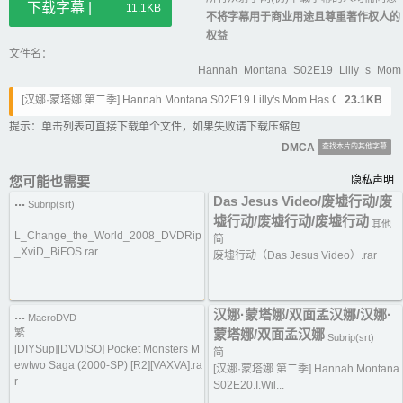
下载字幕 |
11.1KB
不将字幕用于商业用途且尊重著作权人的
权益
文件名：
______________________________Hannah_Montana_S02E19_Lilly_s_Mom
[汉娜·蒙塔娜.第二季].Hannah.Montana.S02E19.Lilly's.Mom.Has.Got.It.Goi
23.1KB
n'.On.HR.DSR.XviD-LaR.srt
提示：单击列表可直接下载单个文件，如果失败请下载压缩包
DMCA
查找本片的其他字幕
您可能也需要
隐私声明
...
Das Jesus Video/废墟行动/废
Subrip(srt)
墟行动/废墟行动/废墟行动
其他
L_Change_the_World_2008_DVDRip
简
_XviD_BiFOS.rar
废墟行动（Das Jesus Video）.rar
...
汉娜·蒙塔娜/双面孟汉娜/汉娜·
MacroDVD
繁
蒙塔娜/双面孟汉娜
Subrip(srt)
[DIYSup][DVDISO] Pocket Monsters M
简
ewtwo Saga (2000-SP) [R2][VAXVA].ra
[汉娜·蒙塔娜.第二季].Hannah.Montana.
r
S02E20.I.Wil...