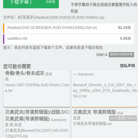
下载字幕 |
34KB
不将字幕用于商业用途且尊重著作权人的
权益
文件名：[红带高手].Redbelt.2008.DVDSCR.XViD-PUKKA.zip
Redbelt.DVD.SCREENER.XViD-PUKKA ENGLISH.srt
92.1KB
subtitles.nfo
5.5KB
提示：单击列表可直接下载单个文件，如果失败请下载压缩包
DMCA
查找本片的其他字幕
您可能也需要
隐私声明
骨骼/骨头/骨未成灰
...
其他
Subrip(srt)
简
Ossos.1997.DVDRip.XviD-Pedro.Cost
Beowulf_Director_s_Cut_2007_Blu_r
a.rar
ay_1080p_x264_DTS_DualAudio_My
SiLU.rar
贝奥武夫(导演剪辑版)/战狼.DC/
贝奥武夫 导演剪辑版
SSA
贝奥武甫(导演剪辑版)
双语
人人影视YYeTs
Subrip(srt)
贝奥武夫导演剪辑版.rar
英 简 双语
[贝奥武夫]Beowulf.DC(2007).HD.DVD.
720p.DTS.zip